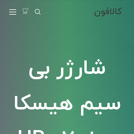
کالافون
شارژر بی
سیم هیسکا