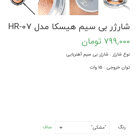
شارژر بی سیم هیسکا مدل HR-07
799,000
تومان
نوع شارژر : شارژر بی سیم آهنربایی
توان خروجی : 15 وات
رنگ
رنگ
صاف
"مشکی"