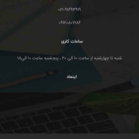
021-91693919
09120807186
ساعات کاری
شنبه تا چهارشنبه از ساعت 10 الی 20 ، پنجشنبه ساعت 10 الی18
اینماد