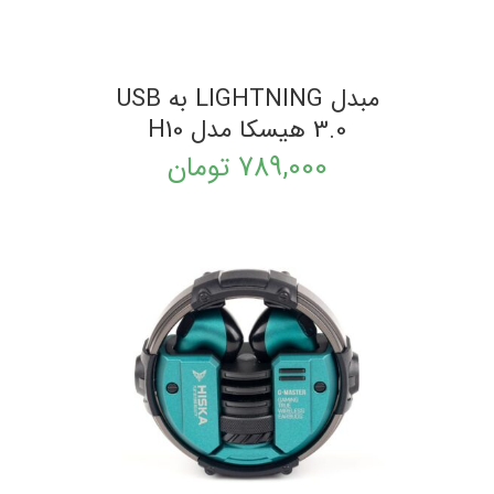
مبدل LIGHTNING به USB
3.0 هیسکا مدل H10
789,000
تومان