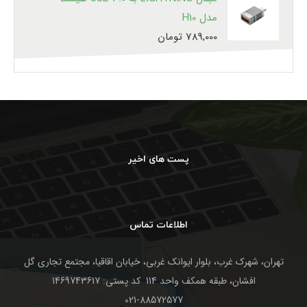
مدل H10
789,000
تومان
پست های اخیر
اطلاعات تماس
تهران، شهرک غرب، بلوار ایوانک غربی، خیابان اقاقیا، مجتمع تجاری گل
افشان، طبقه همکف واحد 114 کد پستی: 1469743617
021-88572577