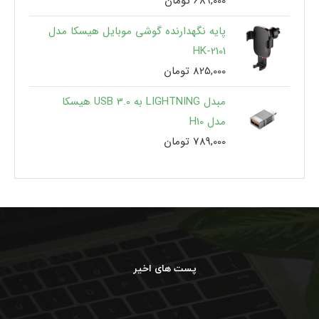
689,000
تومان
پایه نگهدارنده گوشی موبایل هیسکا مدل
HK-2101
825,000
تومان
مبدل LIGHTNING به USB 3.0 هیسکا
مدل H10
789,000
تومان
پست های اخیر