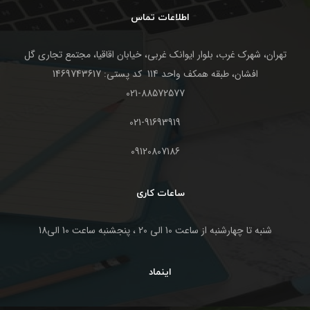
اطلاعات تماس
تهران، شهرک غرب، بلوار ایوانک غربی، خیابان اقاقیا، مجتمع تجاری گل
افشان، طبقه همکف واحد 114 کد پستی: 1469743617
021-88572577
021-91693919
09120807186
ساعات کاری
شنبه تا چهارشنبه از ساعت 10 الی 20 ، پنجشنبه ساعت 10 الی18
اینماد