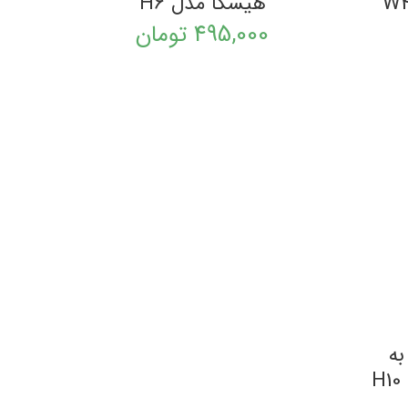
هیسکا مدل H6
495,000
تومان
دل LIGHTNING به