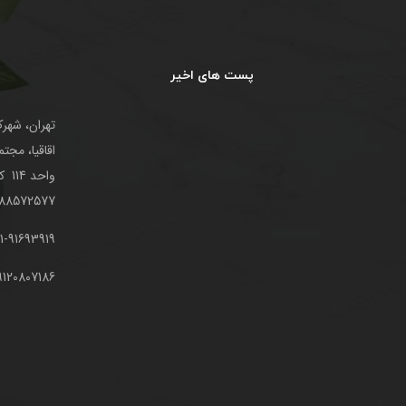
پست های اخیر
تهران، شهرک
اقاقیا، مج
واحد 114 کد پستی: 1469743617
-88572577
1-91693919
9120807186