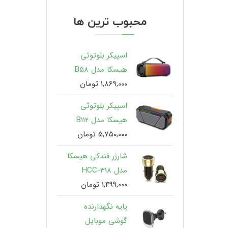
محبوب ترین ها
اسپیکر بلوتوثی
هیسکا مدل B58
1,869,000
تومان
اسپیکر بلوتوثی
هیسکا مدل B112
5,750,000
تومان
شارژر فندکی هیسکا
مدل HCC-318
1,499,000
تومان
پایه نگهدارنده
گوشی موبایل