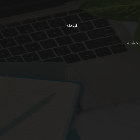
اینماد
نبه از ساعت 10 الی 20 ، پنجشنبه