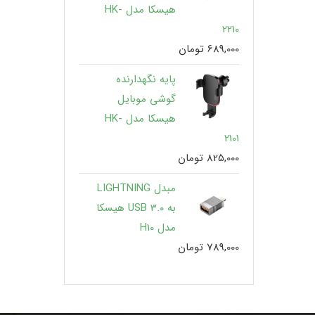
هیسکا مدل HK-
2210
689,000
تومان
پایه نگهدارنده
گوشی موبایل
هیسکا مدل HK-
2101
825,000
تومان
مبدل LIGHTNING
به USB 3.0 هیسکا
مدل H10
789,000
تومان