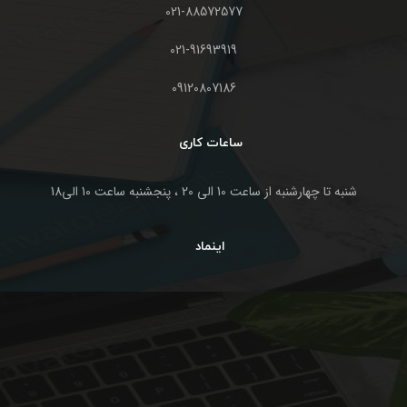
021-88572577
021-91693919
09120807186
ساعات کاری
شنبه تا چهارشنبه از ساعت 10 الی 20 ، پنجشنبه ساعت 10 الی18
اینماد