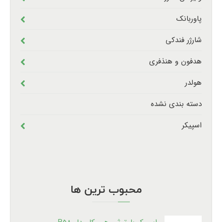
پاوربانک
شارژر فندکی
هدفون و هنذفری
هولدر
دسته بندی نشده
اسپیکر
محبوب ترین ها