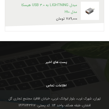
مبدل LIGHTNING به USB 3.0 هیسکا
مدل H10
789,000
تومان
پست های اخیر
اطلاعات تماس
تهران، شهرک غرب، بلوار ایوانک غربی، خیابان اقاقیا، مجتمع تجاری گل
افشان، طبقه همکف واحد 114 کد پستی: 1469743617