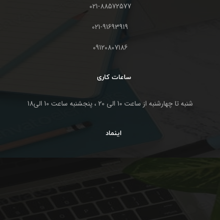
021-88572577
021-91693919
09120807186
ساعات کاری
شنبه تا چهارشنبه از ساعت 10 الی 20 ، پنجشنبه ساعت 10 الی18
اینماد