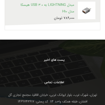
مبدل LIGHTNING به USB 3.0 هیسکا
مدل H10
789,000
تومان
پست های اخیر
اطلاعات تماس
تهران، شهرک غرب، بلوار ایوانک غربی، خیابان اقاقیا، مجتمع تجاری گل
افشان، طبقه همکف واحد 114 کد پستی: 1469743617