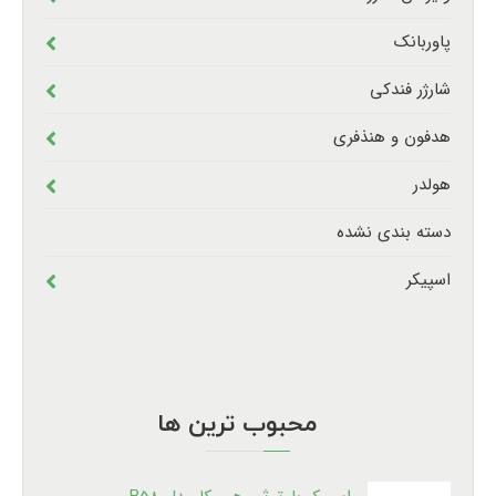
پاوربانک
شارژر فندکی
هدفون و هنذفری
هولدر
دسته بندی نشده
اسپیکر
محبوب ترین ها