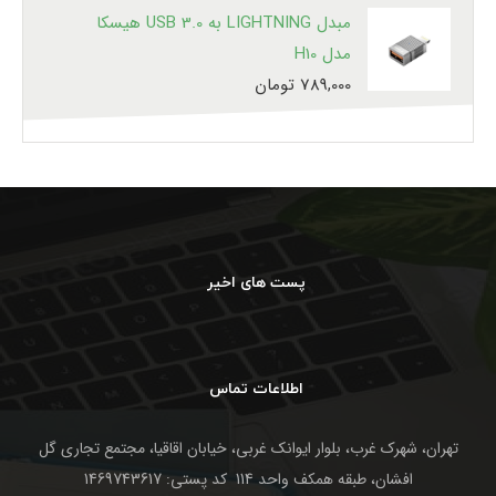
مبدل LIGHTNING به USB 3.0 هیسکا
مدل H10
789,000
تومان
پست های اخیر
اطلاعات تماس
تهران، شهرک غرب، بلوار ایوانک غربی، خیابان اقاقیا، مجتمع تجاری گل
افشان، طبقه همکف واحد 114 کد پستی: 1469743617