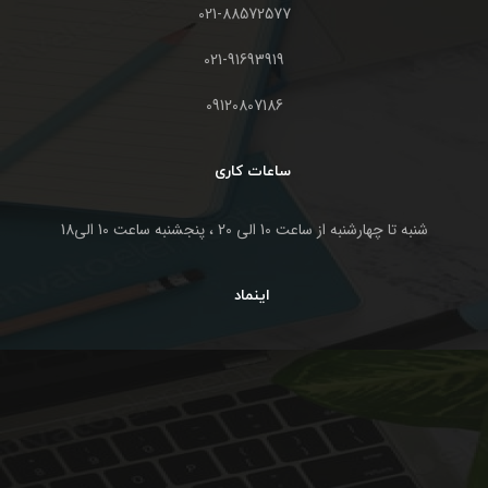
021-88572577
021-91693919
09120807186
ساعات کاری
شنبه تا چهارشنبه از ساعت 10 الی 20 ، پنجشنبه ساعت 10 الی18
اینماد